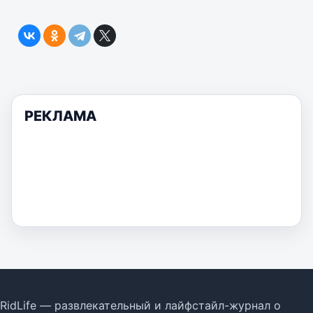
РЕКЛАМА
RidLife — развлекательный и лайфстайл-журнал о