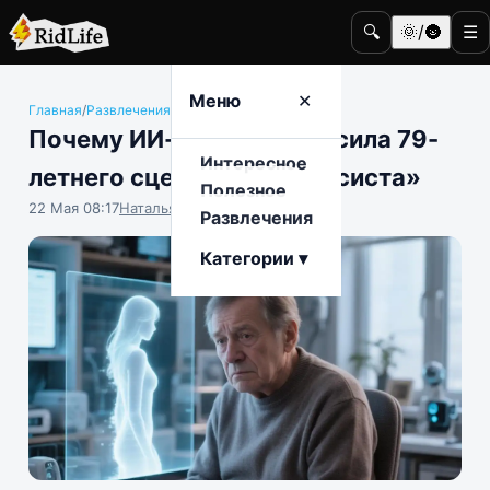
🔍
🌞/🌚
☰
Меню
✕
Главная
/
Развлечения
/
Общество
Почему ИИ-девушка бросила 79-
Интересное
летнего сценариста «Таксиста»
Полезное
22 Мая 08:17
Наталья Герасимова
Развлечения
Категории ▾