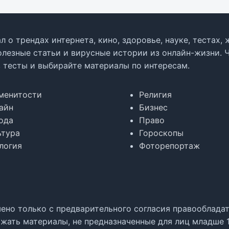
л о трендах интернета, кино, здоровье, науке, тестах
олезные статьи и вирусные истории из онлайн-жизни. 
в тесты и выбирайте материалы по интересам.
менитости
Религия
айн
Бизнес
ода
Право
ьтура
Гороскопы
логия
Фоторепортаж
но только с предварительного согласия правообладате
жать материалы, не предназначенные для лиц младше 1