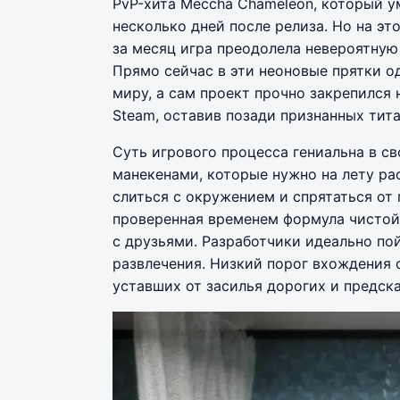
PvP-хита Meccha Chameleon, который 
несколько дней после релиза. Но на эт
за месяц игра преодолела невероятную
Прямо сейчас в эти неоновые прятки о
миру, а сам проект прочно закрепился 
Steam, оставив позади признанных тит
Суть игрового процесса гениальна в с
манекенами, которые нужно на лету ра
слиться с окружением и спрятаться от
проверенная временем формула чистой 
с друзьями. Разработчики идеально по
развлечения. Низкий порог вхождения 
уставших от засилья дорогих и предск