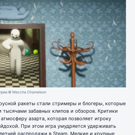
трии.
© Meccha Chameleon
русной ракеты стали стримеры и блогеры, которые
 тысячами забавных клипов и обзоров. Критики
 атмосферу азарта, которая позволяет игроку
ойдохой. При этом игра умудряется удерживать
летней распродажи в Steam. Мелкие и крупные