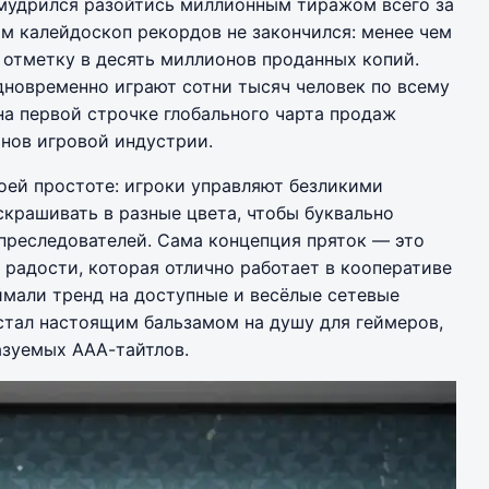
умудрился разойтись миллионным тиражом всего за
ом калейдоскоп рекордов не закончился: менее чем
 отметку в десять миллионов проданных копий.
дновременно играют сотни тысяч человек по всему
на первой строчке глобального чарта продаж
анов игровой индустрии.
воей простоте: игроки управляют безликими
скрашивать в разные цвета, чтобы буквально
 преследователей. Сама концепция пряток — это
радости, которая отлично работает в кооперативе
ймали тренд на доступные и весёлые сетевые
стал настоящим бальзамом на душу для геймеров,
азуемых ААА-тайтлов.