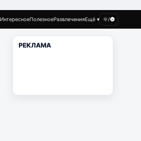
Интересное
Полезное
Развлечения
Ещё ▾
🌞/🌚
РЕКЛАМА