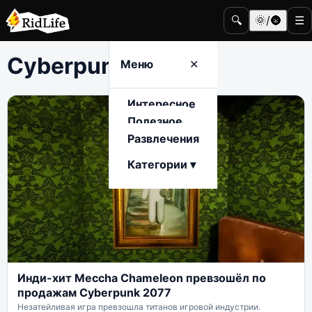
🔍
🌞/🌚
☰
Cyberpunk 2077
Меню
✕
Интересное
Полезное
Развлечения
Категории ▾
Инди-хит Meccha Chameleon превзошёл по
продажам Cyberpunk 2077
Незатейливая игра превзошла титанов игровой индустрии.