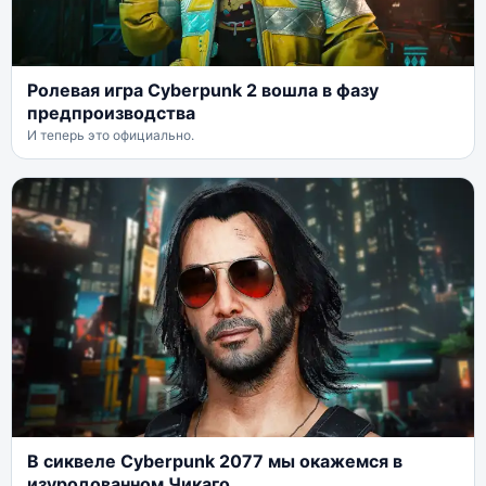
Ролевая игра Cyberpunk 2 вошла в фазу
предпроизводства
И теперь это официально.
В сиквеле Cyberpunk 2077 мы окажемся в
изуродованном Чикаго