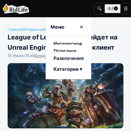
🔍
🌞/🌚
☰
Меню
✕
Главная
/
Интересное
/
Компьютерные игры
League of Legends не перейдет на
Интересное
Unreal Engine, но изменит клиент
Полезное
15 Июня 05:44
Бенджамин Воробьёв
Развлечения
Категории ▾