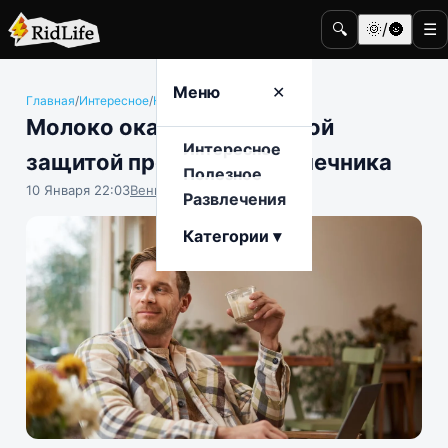
🔍
🌞/🌚
☰
Меню
✕
Главная
/
Интересное
/
Наука и техника
Молоко оказалось мощной
Интересное
защитой против рака кишечника
Полезное
10 Января 22:03
Вениамин Ветролесов
Развлечения
Категории ▾