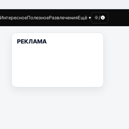
Интересное
Полезное
Развлечения
Ещё ▾
🌞/🌚
РЕКЛАМА