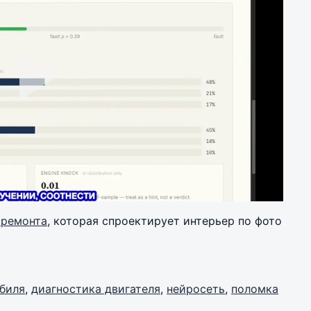
Play
Video
 ремонта
, которая спроектирует интерьер по фото
биля
,
диагностика двигателя
,
нейросеть
,
поломка