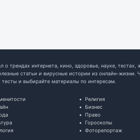
л о трендах интернета, кино, здоровье, науке, тестах
олезные статьи и вирусные истории из онлайн-жизни. 
в тесты и выбирайте материалы по интересам.
менитости
Религия
айн
Бизнес
ода
Право
ьтура
Гороскопы
логия
Фоторепортаж