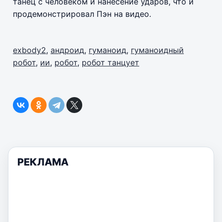
танец с человеком и нанесение ударов, что и
продемонстрировал Пэн на видео.
exbody2
,
андроид
,
гуманоид
,
гуманоидный
робот
,
ии
,
робот
,
робот танцует
РЕКЛАМА