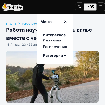
🔍
🌞/🌚
☰
Меню
✕
Главная
/
Интересное
/
Наука и техника
Робота научили танцевать вальс
Интересное
вместе с человеком
Полезное
16 Января 23:43
Вениамин Ветролесов
Развлечения
Категории ▾