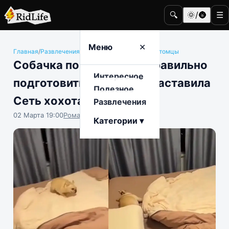
🔍
🌞/🌚
☰
Меню
✕
Главная
/
Развлечения
/
Животные и домашние питомцы
Собачка показала, как правильно
Интересное
подготовиться ко сну, и заставила
Полезное
Сеть хохотать
Развлечения
02 Марта 19:00
Роман Чистоляпов
Категории ▾