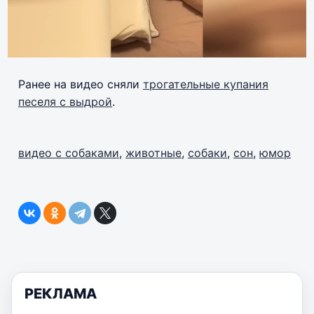
Ранее на видео сняли
трогательные купания
песеля с выдрой
.
видео с собаками
,
животные
,
собаки
,
сон
,
юмор
РЕКЛАМА