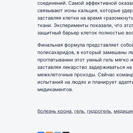
соединений. Самой эффективной оказа
связывают ионы кальция, которые уде
заставляя клетки на время «разомкнут
ткани. Эксперименты показали, что это
защитный барьер клеток полностью вос
Финальная формула представляет собой
полисахаридов, в который замешаны ле
проглатывании этот умный гель мягко 
заставляя лекарство задерживаться на
межклеточные проходы. Сейчас команд
испытаний на людях и планирует адапт
медикаментов.
болезнь крона
,
гель
,
гидрогель
,
медици