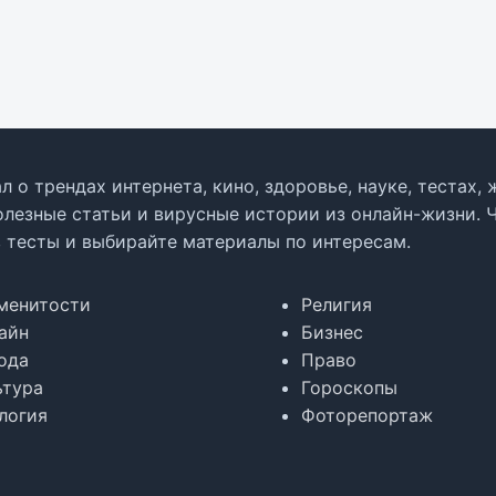
л о трендах интернета, кино, здоровье, науке, тестах
олезные статьи и вирусные истории из онлайн-жизни. 
в тесты и выбирайте материалы по интересам.
менитости
Религия
айн
Бизнес
ода
Право
ьтура
Гороскопы
логия
Фоторепортаж