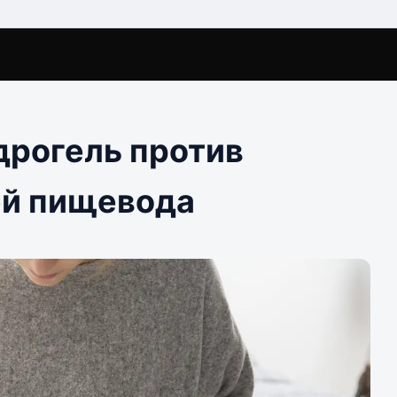
дрогель против
ей пищевода