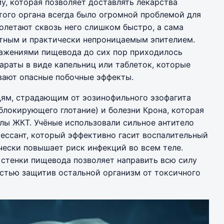
, которая позволяет доставлять лекарства
того органа всегда было огромной проблемой для
олетают сквозь него слишком быстро, а сама
отным и практически непроницаемым эпителием.
ражениями пищевода до сих пор приходилось
араты в виде капельниц или таблеток, которые
вают опасные побочные эффекты.
дям, страдающим от эозинофильного эзофагита
блокирующего глотание) и болезни Крона, которая
лы ЖКТ. Учёные использовали сильное антитело
ссант, который эффективно гасит воспалительный
чески повышает риск инфекций во всем теле.
 стенки пищевода позволяет направить всю силу
ностью защитив остальной организм от токсичного