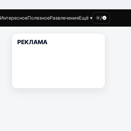
Интересное
Полезное
Развлечения
Ещё ▾
🌞/🌚
РЕКЛАМА