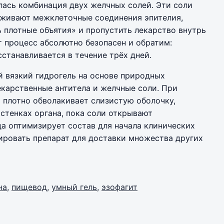
лась комбинация двух желчных солей. Эти соли
рживают межклеточные соединения эпителия,
ь плотные объятия» и пропустить лекарство внутрь
т процесс абсолютно безопасен и обратим:
станавливается в течение трёх дней.
 вязкий гидрогель на основе природных
карственные антитела и желчные соли. При
и плотно обволакивает слизистую оболочку,
 стенках органа, пока соли открывают
а оптимизирует состав для начала клинических
ировать препарат для доставки множества других
на
,
пищевод
,
умный гель
,
эзофагит