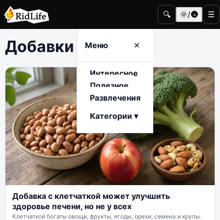
🔍
🌞/🌚
☰
Добавки
Меню
✕
Интересное
Полезное
Развлечения
Категории ▾
Добавка с клетчаткой может улучшить
здоровье печени, но не у всех
Клетчаткой богаты овощи, фрукты, ягоды, орехи, семена и крупы.