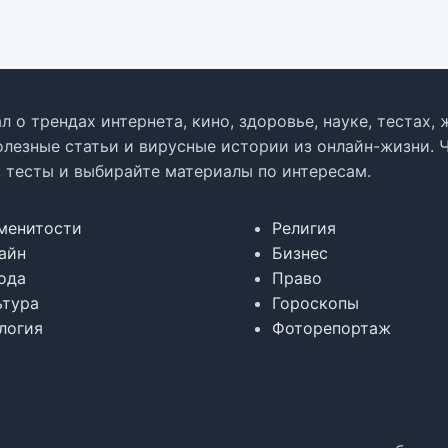
л о трендах интернета, кино, здоровье, науке, тестах
олезные статьи и вирусные истории из онлайн-жизни. 
в тесты и выбирайте материалы по интересам.
менитости
Религия
айн
Бизнес
ода
Право
ьтура
Гороскопы
логия
Фоторепортаж