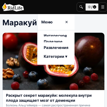
🔍
🌞/🌚
☰
Маракуйя
Меню
✕
Интересное
Полезное
Развлечения
Категории ▾
Раскрыт секрет маракуйи: молекула внутри
плода защищает мозг от деменции
Болезнь Альцгеймера — самая распространенная причина