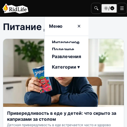
🔍
🌞/🌚
☰
Питание детей
Меню
✕
Интересное
Полезное
Развлечения
Категории ▾
Привередливость в еде у детей: что скрыто за
капризами за столом
Детская привередливость в еде встречается часто и здорово