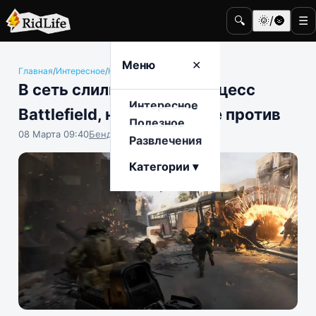
🔍
🌞/🌚
☰
Меню
✕
Главная
/
Интересное
/
Компьютерные игры
В сеть слили игровой процесс
Интересное
Battlefield, но издатель не против
Полезное
08 Марта 09:40
Бенджамин Воробьёв
Развлечения
Категории ▾