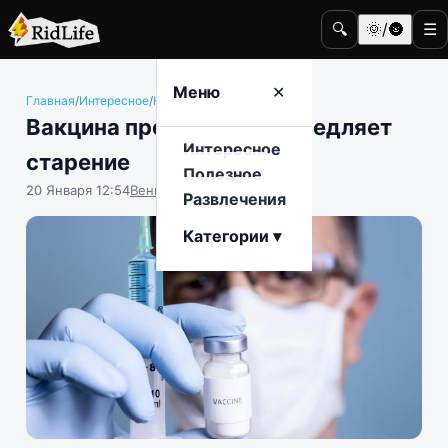
🔍
🌞/🌚
☰
Меню
✕
Главная
/
Интересное
/
Наука и техника
Вакцина против оспы замедляет
Интересное
старение
Полезное
20 Января 12:54
Вениамин Ветролесов
Развлечения
Категории ▾