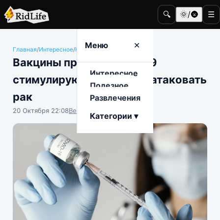
🔍
🌞/🌚
☰
Меню
✕
Главная
/
Интересное
/
Наука и техника
Вакцины против COVID-19
Интересное
стимулируют иммунитет атаковать
Полезное
рак
Развлечения
20 Октября 22:08
Вениамин Ветролесов
Категории ▾