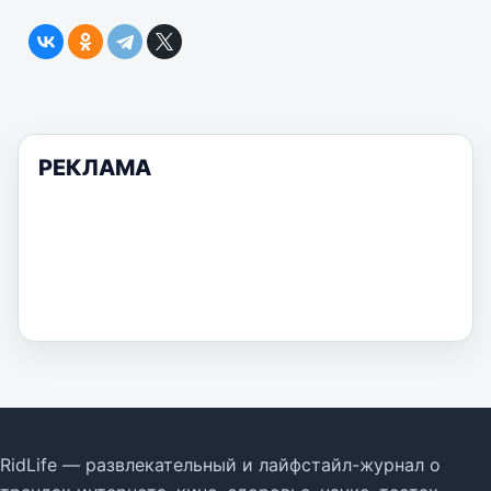
РЕКЛАМА
RidLife — развлекательный и лайфстайл-журнал о