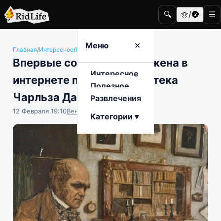
🔍
🌞/🌚
☰
Меню
✕
Главная
/
Интересное
/
Литература
Впервые собрана и выложена в
Интересное
интернете полная библиотека
Полезное
Чарльза Дарвина
Развлечения
12 Февраля 19:10
Вениамин Ветролесов
Категории ▾