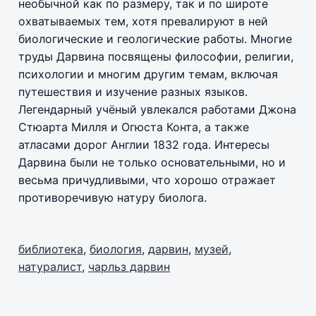
необычной как по размеру, так и по широте
охватываемых тем, хотя превалируют в ней
биологические и геологические работы. Многие
труды Дарвина посвящены философии, религии,
психологии и многим другим темам, включая
путешествия и изучение разных языков.
Легендарный учёный увлекался работами Джона
Стюарта Милля и Огюста Конта, а также
атласами дорог Англии 1832 года. Интересы
Дарвина были не только основательными, но и
весьма причудливыми, что хорошо отражает
противоречивую натуру биолога.
библиотека
,
биология
,
дарвин
,
музей
,
натуралист
,
чарльз дарвин