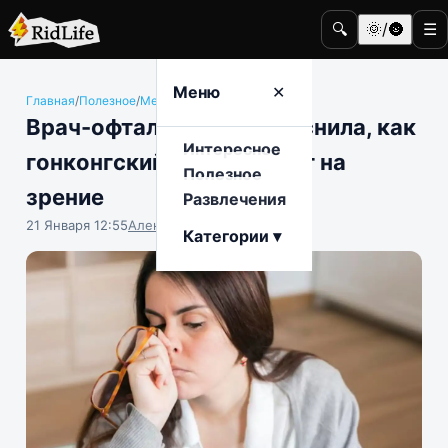
🔍
🌞/🌚
☰
Меню
✕
Главная
/
Полезное
/
Медицина и здоровье
Врач-офтальмолог объяснила, как
Интересное
гонконгский грипп влияет на
Полезное
зрение
Развлечения
21 Января 12:55
Алена Антонова
Категории ▾