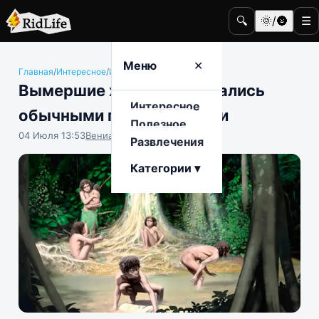
🔍
🌞/🌚
☰
Меню
✕
Главная
/
Интересное
/
История и археология
Вымершие хоббиты оказались
Интересное
обычными падальщиками
Полезное
04 Июля 13:53
Вениамин Ветролесов
Развлечения
Категории ▾