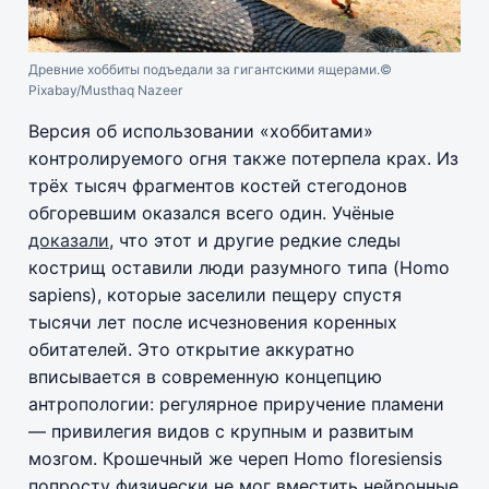
Древние хоббиты подъедали за гигантскими ящерами.
©
Pixabay/Musthaq Nazeer
Версия об использовании «хоббитами»
контролируемого огня также потерпела крах. Из
трёх тысяч фрагментов костей стегодонов
обгоревшим оказался всего один. Учёные
доказали
, что этот и другие редкие следы
кострищ оставили люди разумного типа (Homo
sapiens), которые заселили пещеру спустя
тысячи лет после исчезновения коренных
обитателей. Это открытие аккуратно
вписывается в современную концепцию
антропологии: регулярное приручение пламени
— привилегия видов с крупным и развитым
мозгом. Крошечный же череп Homo floresiensis
попросту физически не мог вместить нейронные