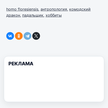
homo floresiensis
,
антропология
,
комодский
дракон
,
падальщик
,
хоббиты
РЕКЛАМА