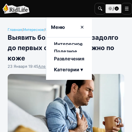
🔍
🌞/🌚
☰
Меню
✕
Главная
/
Интересное
/
Общество
Выявить болезни сердца задолго
Интересное
до первых симптомов можно по
Полезное
коже
Развлечения
23 Января 19:45
Алена Антонова
Категории ▾