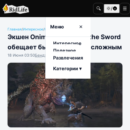
🔍
🌞/🌚
☰
Меню
✕
Главная
/
Интересное
/
Компьютерные игры
Экшен Onimusha: Way of the Sword
Интересное
обещает быть дерзким и сложным
Полезное
18 Июня 03:50
Бенджамин Воробьёв
Развлечения
Категории ▾