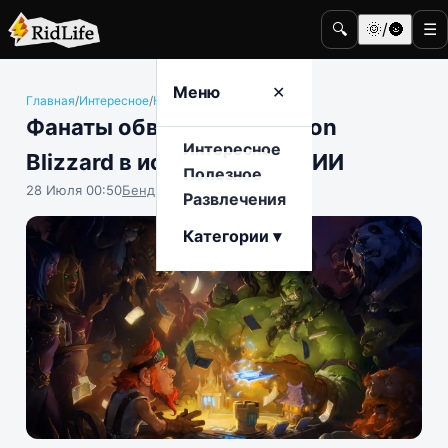
🔍
🌞/🌚
☰
Меню
✕
Главная
/
Интересное
/
Компьютерные игры
Фанаты обвинили Activision
Интересное
Blizzard в использовании ИИ
Полезное
28 Июля 00:50
Бенджамин Воробьёв
Развлечения
Категории ▾