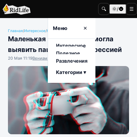
🔍
🌞/🌚
☰
Меню
✕
Главная
/
Интересное
/
Компьютерные игры
Маленькая видеоигра помогла
Интересное
выявить пациентов с депрессией
Полезное
20 Мая 11:19
Вениамин Ветролесов
Развлечения
Категории ▾