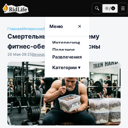
🔍
🌞/🌚
☰
Меню
✕
Главная
/
Интересное
/
Еда и гастрономия
Смертельный тренд: почему
Интересное
фитнес-обеды впрок опасны
Полезное
26 Мая 09:25
Вениамин Ветролесов
Развлечения
Категории ▾