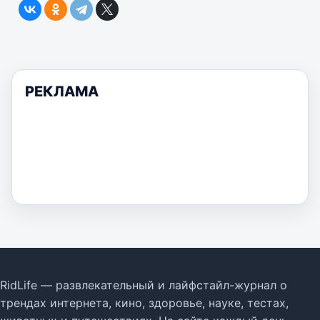
РЕКЛАМА
RidLife — развлекательный и лайфстайл-журнал о
трендах интернета, кино, здоровье, науке, тестах,