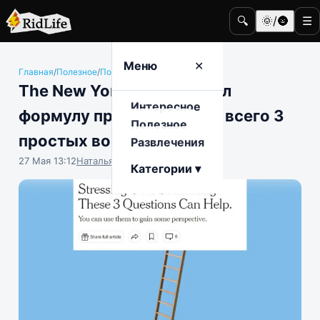
🔍
🌞/🌚
☰
Меню
✕
Главная
/
Полезное
/
Полезные советы
The New York Times выдал
Интересное
формулу против тревоги: всего 3
Полезное
простых вопроса
Развлечения
27 Мая 13:12
Наталья Герасимова
Категории ▾