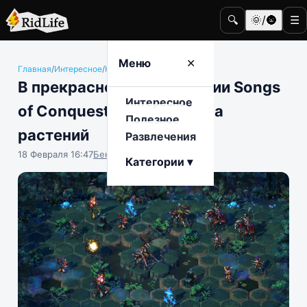
🔍
🌞/🌚
☰
Меню
✕
Главная
/
Интересное
/
Компьютерные игры
В прекрасной 4Х-стратегии Songs
Интересное
of Conquest появится раса
Полезное
растений
Развлечения
18 Февраля 16:47
Бенджамин Воробьёв
Категории ▾