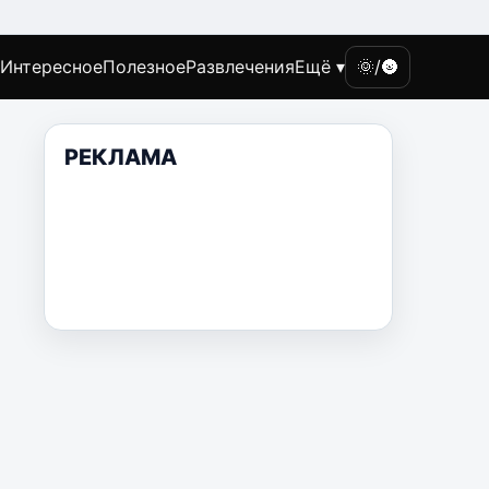
Интересное
Полезное
Развлечения
Ещё ▾
🌞/🌚
РЕКЛАМА