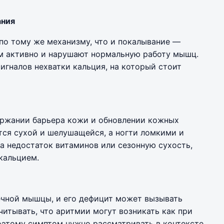
ания
по тому же механизму, что и покалывание —
м активно и нарушают нормальную работу мышц.
игналов нехватки кальция, на который стоит
ержании барьера кожи и обновлении кожных
ится сухой и шелушащейся, а ногти ломкими и
на недостаток витаминов или сезонную сухость,
кальцием.
ечной мышцы, и его дефицит может вызывать
итывать, что аритмии могут возникать как при
поэтому симптом нужно рассматривать в контексте