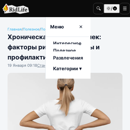
🔍
🌞/🌚
☰
Меню
✕
Главная
/
Полезное
/
Полезные советы
Хроническая болезнь почек:
Интересное
факторы риска, симптомы и
Полезное
профилактика
Развлечения
19 Января 09:18
Станислав Тимонов
Категории ▾