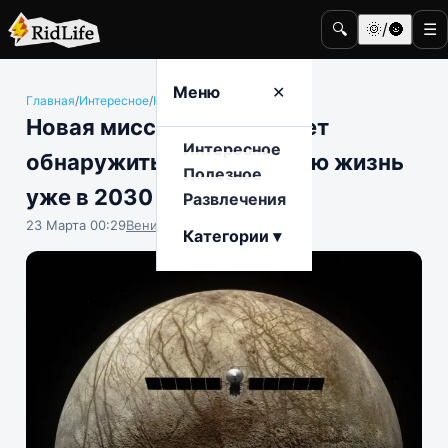
🔍
🌞/🌚
☰
Меню
✕
Главная
/
Интересное
/
Космос
Новая миссия NASA может
Интересное
обнаружить инопланетную жизнь
Полезное
уже в 2030 году
Развлечения
23 Марта 00:29
Вениамин Ветролесов
Категории ▾