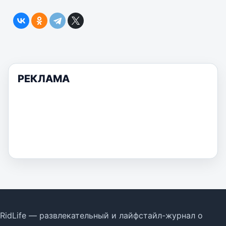
РЕКЛАМА
RidLife — развлекательный и лайфстайл-журнал о