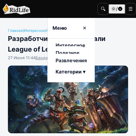
🔍
🌞/🌚
☰
Меню
✕
Главная
/
Интересное
/
Компьютерные игры
Разработчики анонсировали
Интересное
League of Legends Classic
Полезное
27 Июня 11:44
Бенджамин Воробьёв
Развлечения
Категории ▾