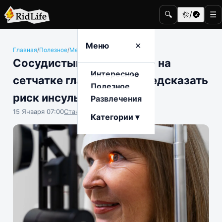
🔍
🌞/🌚
☰
Меню
✕
Главная
/
Полезное
/
Медицина и здоровье
Сосудистый «отпечаток» на
Интересное
сетчатке глаза может предсказать
Полезное
риск инсульта
Развлечения
15 Января 07:00
Станислав Тимонов
Категории ▾