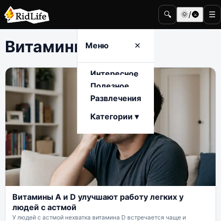
🔍
🌞/🌚
☰
Витамины
Меню
✕
Интересное
Полезное
Развлечения
Категории ▾
Витамины A и D улучшают работу легких у
людей с астмой
У людей с астмой нехватка витамина D встречается чаще и