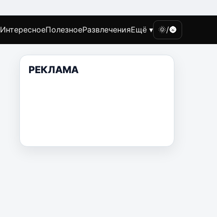
Интересное
Полезное
Развлечения
Ещё ▾
🌞/🌚
РЕКЛАМА