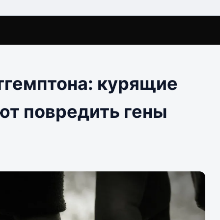
тгемптона: курящие
ют повредить гены