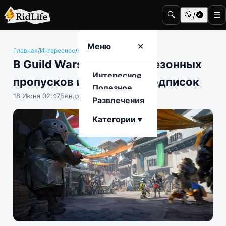
🔍
🌞/🌚
☰
Меню
✕
Главная
/
Интересное
/
Компьютерные игры
В Guild Wars 3 не будет сезонных
Интересное
пропусков и месячных подписок
Полезное
18 Июня 02:47
Бенджамин Воробьёв
Развлечения
Категории ▾