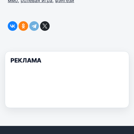
ммо
,
ролевая игра
,
фэнтези
РЕКЛАМА