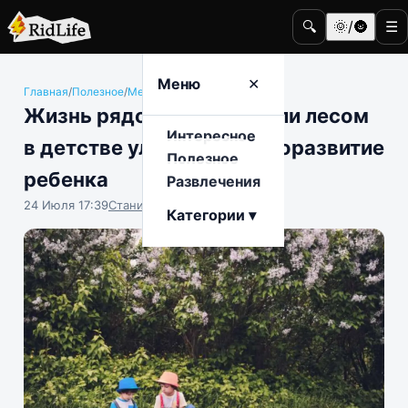
🔍
🌞/🌚
☰
Меню
✕
Главная
/
Полезное
/
Медицина и здоровье
Жизнь рядом с парком или лесом
Интересное
в детстве улучшает нейроразвитие
Полезное
ребенка
Развлечения
24 Июля 17:39
Станислав Тимонов
Категории ▾