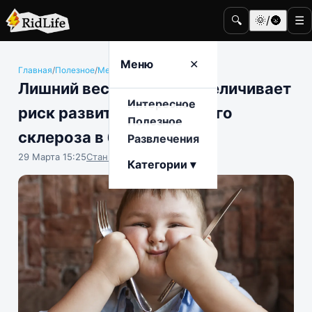
🔍
🌞/🌚
☰
Меню
✕
Главная
/
Полезное
/
Медицина и здоровье
Лишний вес в детстве увеличивает
Интересное
риск развития рассеянного
Полезное
склероза в будущем
Развлечения
29 Марта 15:25
Станислав Тимонов
Категории ▾