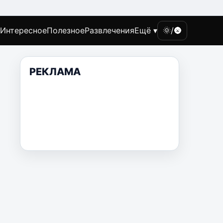
Интересное
Полезное
Развлечения
Ещё ▾
🌞/🌚
РЕКЛАМА