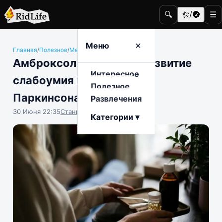
🔍
🌞/🌚
☰
Меню
✕
Главная
/
Полезное
/
Медицина и здоровье
Амброксол замедляет развитие
Интересное
слабоумия при болезни
Полезное
Паркинсона
Развлечения
30 Июня 22:35
Станислав Тимонов
Категории ▾