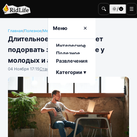
🔍
🌞/🌚
☰
Меню
✕
Главная
/
Полезное
/
Медицина и здоровье
Длительное сидение может
Интересное
подорвать здоровье даже у
Полезное
молодых и активных
Развлечения
04 Ноября 17:15
Станислав Тимонов
Категории ▾