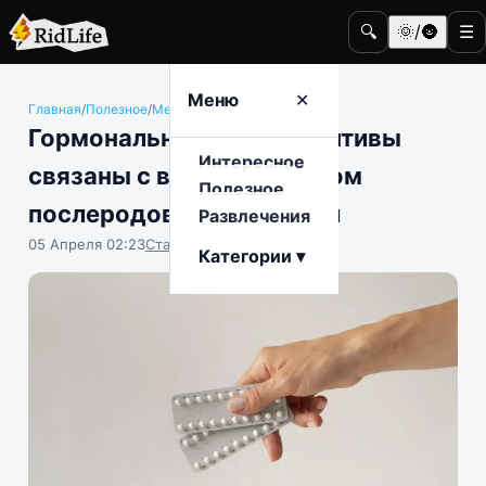
🔍
🌞/🌚
☰
Меню
✕
Главная
/
Полезное
/
Медицина и здоровье
Гормональные контрацептивы
Интересное
связаны с высоким риском
Полезное
послеродовой депрессии
Развлечения
05 Апреля 02:23
Станислав Тимонов
Категории ▾