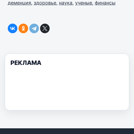
деменция
,
здоровье
,
наука
,
ученые
,
финансы
РЕКЛАМА