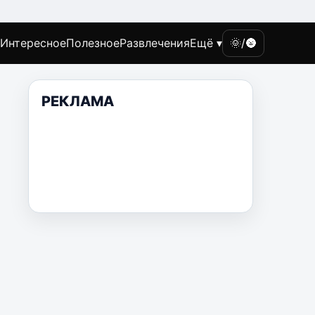
Интересное
Полезное
Развлечения
Ещё ▾
🌞/🌚
РЕКЛАМА