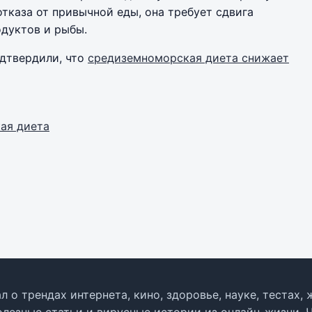
тказа от привычной еды, она требует сдвига
дуктов и рыбы.
подтвердили, что
средиземноморская диета снижает
ая диета
л о трендах интернета, кино, здоровье, науке, тестах