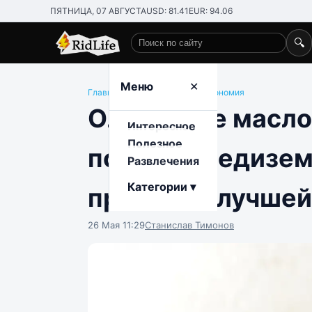
ПЯТНИЦА, 07 АВГУСТА
USD: 81.41
EUR: 94.06
🔍
Поиск по сайту
Меню
✕
Главная
/
Полезное
/
Еда и гастрономия
Оливковое масло
Интересное
Полезное
почему средизе
Развлечения
Категории ▾
признают лучшей
26 Мая 11:29
Станислав Тимонов