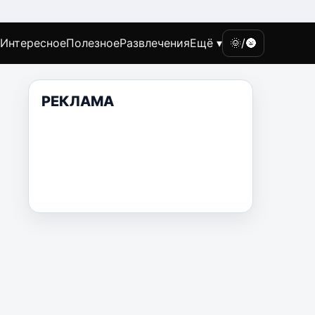
Интересное
Полезное
Развлечения
Ещё ▾
🌞/🌚
РЕКЛАМА