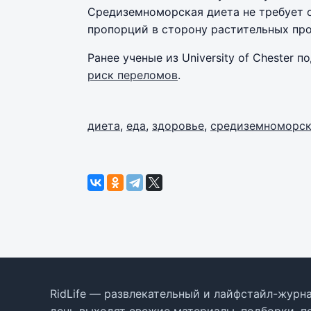
Средиземноморская диета не требует о
пропорций в сторону растительных про
Ранее ученые из University of Chester 
риск переломов
.
диета
,
еда
,
здоровье
,
средиземноморск
RidLife — развлекательный и лайфстайл-журна