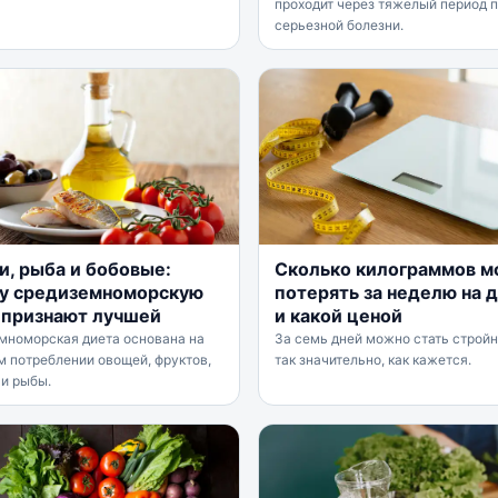
проходит через тяжелый период 
серьезной болезни.
и, рыба и бобовые:
Сколько килограммов 
у средиземноморскую
потерять за неделю на 
 признают лучшей
и какой ценой
мноморская диета основана на
За семь дней можно стать стройн
м потреблении овощей, фруктов,
так значительно, как кажется.
 и рыбы.