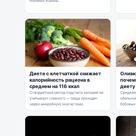
бобовых и рыбы.
Диета с клетчаткой снижает
Оливк
калорийность рациона в
почем
среднем на 116 ккал
диету
Стандартный метод подсчета калорий не
Средизе
учитывает главного — пища проходит
обильно
через микробную экосистему.
бобовых