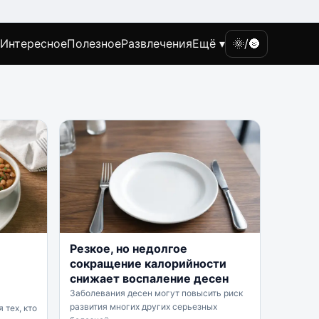
Интересное
Полезное
Развлечения
Ещё ▾
🌞/🌚
Резкое, но недолгое
сокращение калорийности
снижает воспаление десен
Заболевания десен могут повысить риск
развития многих других серьезных
 тех, кто