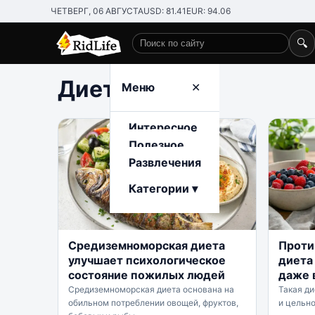
ЧЕТВЕРГ, 06 АВГУСТА
USD: 81.41
EUR: 94.06
🔍
Поиск по сайту
Диета
Меню
✕
Интересное
Полезное
Развлечения
Категории ▾
Средиземноморская диета
Проти
улучшает психологическое
диета
состояние пожилых людей
даже 
Средиземноморская диета основана на
Такая ди
обильном потреблении овощей, фруктов,
и цельн