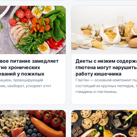
вое питание замедляет
Диеты с низким содерж
тие хронических
глютена могут нарушить
еваний у пожилых
работу кишечника
рацион, провоцирующий
Глютен — основной компонент п
ие, наоборот, ускоряет этот
состоящий из крупных пептидов, т
.
глиадины и глютенины.