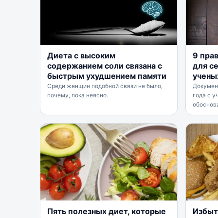
Диета с высоким
9 пра
содержанием соли связана с
для с
быстрым ухудшением памяти
учены
Среди женщин подобной связи не было,
Докумен
почему, пока неясно.
года с у
обоснов
Пять полезных диет, которые
Избыт