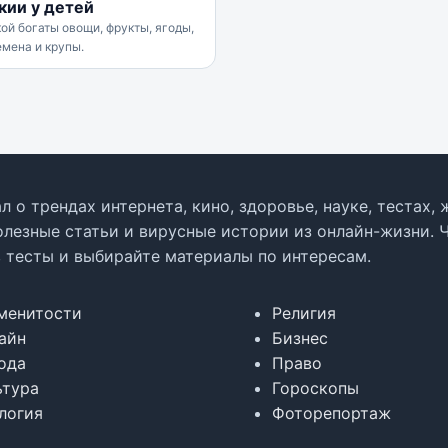
кии у детей
ой богаты овощи, фрукты, ягоды,
емена и крупы.
л о трендах интернета, кино, здоровье, науке, тестах
олезные статьи и вирусные истории из онлайн-жизни. 
в тесты и выбирайте материалы по интересам.
менитости
Религия
айн
Бизнес
ода
Право
ьтура
Гороскопы
логия
Фоторепортаж