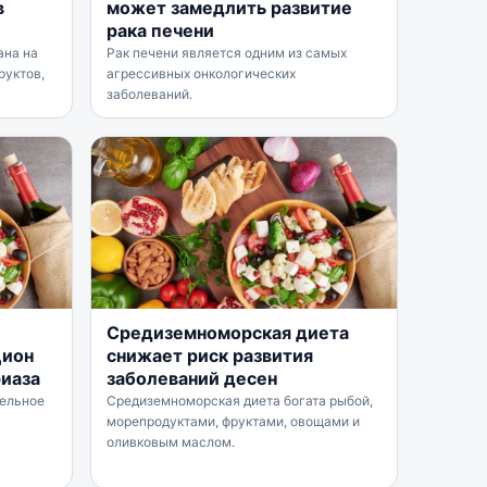
в
может замедлить развитие
рака печени
ана на
Рак печени является одним из самых
руктов,
агрессивных онкологических
заболеваний.
Средиземноморская диета
цион
снижает риск развития
иаза
заболеваний десен
тельное
Средиземноморская диета богата рыбой,
морепродуктами, фруктами, овощами и
оливковым маслом.