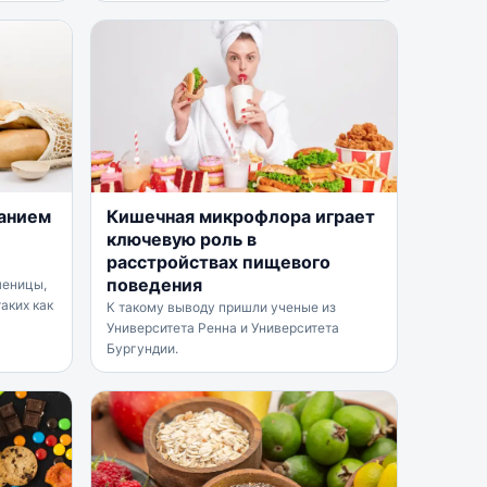
анием
Кишечная микрофлора играет
ключевую роль в
расстройствах пищевого
поведения
шеницы,
аких как
К такому выводу пришли ученые из
Университета Ренна и Университета
Бургундии.