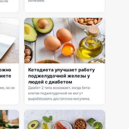
болезней.
после
можно
Кетодиета улучшает работу
диете
поджелудочной железы у
людей с диабетом
ее, но не
Диабет 2 типа возникает, когда бета-
клетки поджелудочной не могут
вырабатывать достаточно инсулина.