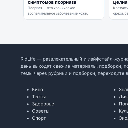
симптомов псориаза
целиа
Псориаз — это хроническое
Клетчатк
воспалительное заболевание кожи.
орехи, с
RidLife — развлекательный и лайфстайл-журна
день выходят свежие материалы, подборки, п
темы через рубрики и подборки, переходите 
Кино
Зна
Тесты
Диз
Здоровье
Пог
Советы
Кул
Спорт
Эко