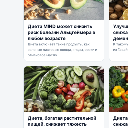
Диета MIND может снизить
Улучш
риск болезни Альцгеймера в
снижа
любом возрасте
демен
Диета включает такие продукты, как
К таком
зеленые листовые овощи, ягоды, орехи и
из Гавай
оливковое масло.
Диета, богатая растительной
Диета,
пищей, снижает тяжесть
снижа