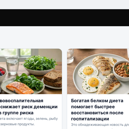
вовоспалительная
Богатая белком диета
 снижает риск деменции
помогает быстрее
в группе риска
восстановиться после
госпитализации
ета включает ягоды, зелень, рыбу
озерновые продукты.
Это обнадеживающая новость для