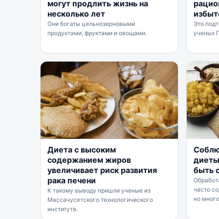
могут продлить жизнь на
рацио
несколько лет
избыт
Они богаты цельнозерновыми
Это под
продуктами, фруктами и овощами.
ученых 
Диета с высоким
Соблю
содержанием жиров
диеты
увеличивает риск развития
быть 
рака печени
Обработ
часто со
К такому выводу пришли ученые из
но много
Массачусетского технологического
института.