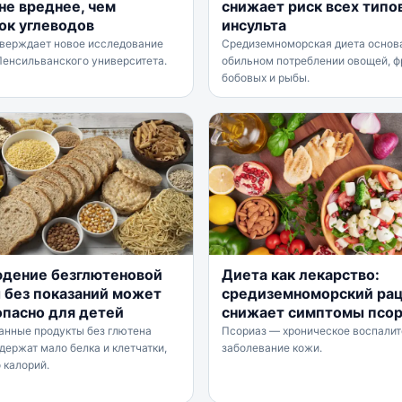
не вреднее, чем
снижает риск всех типо
ок углеводов
инсульта
тверждает новое исследование
Средиземноморская диета основ
Пенсильванского университета.
обильном потреблении овощей, ф
бобовых и рыбы.
дение безглютеновой
Диета как лекарство:
 без показаний может
средиземноморский ра
опасно для детей
снижает симптомы псор
анные продукты без глютена
Псориаз — хроническое воспали
держат мало белка и клетчатки,
заболевание кожи.
 калорий.