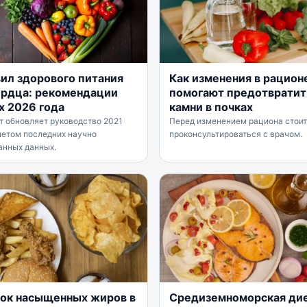
вил здорового питания
Как изменения в рацион
ердца: рекомендации
помогают предотвратит
х 2026 года
камни в почках
т обновляет руководство 2021
Перед изменением рациона стоит
четом последних научно
проконсультироваться с врачом.
анных данных.
ок насыщенных жиров в
Средиземноморская ди