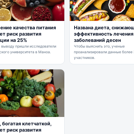
ение качества питания
Названа диета, снижаю
ет риск развития
эффективность лечения
ции на 25%
заболеваний десен
у выводу пришли исследователи
Чтобы выяснить это, ученые
ского университета в Маноа.
проанализировали данные более
участников.
 богатая клетчаткой,
ет риск развития