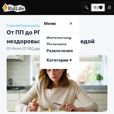
🔍
🌞/🌚
☰
Меню
✕
Главная
/
Полезное
/
Еда и гастрономия
От ПП до РПП: признаки
Интересное
нездоровых отношений с едой
Полезное
03 Июня 22:38
Станислав Тимонов
Развлечения
Категории ▾