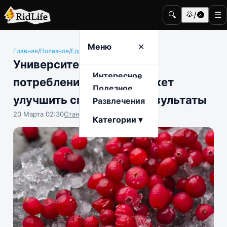
🔍
🌞/🌚
☰
Меню
✕
Главная
/
Полезное
/
Еда и гастрономия
Университет Конкордия:
Интересное
потребление клюквы может
Полезное
улучшить спортивные результаты
Развлечения
20 Марта 02:30
Станислав Тимонов
Категории ▾