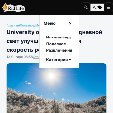
🔍
🌞/🌚
☰
Меню
✕
Главная
/
Полезное
/
Медицина и здоровье
University of Manchester: дневной
Интересное
свет улучшает внимание и
Полезное
скорость реакции
Развлечения
13 Января 08:58
Станислав Тимонов
Категории ▾