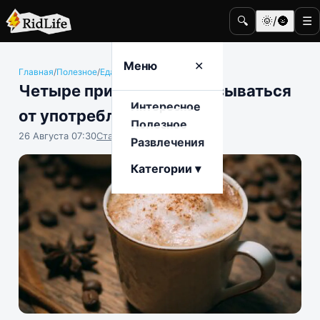
🔍
🌞/🌚
☰
Меню
✕
Главная
/
Полезное
/
Еда и гастрономия
Четыре причины не отказываться
Интересное
от употребления кофе
Полезное
26 Августа 07:30
Станислав Тимонов
Развлечения
Категории ▾