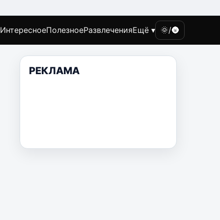
Интересное
Полезное
Развлечения
Ещё ▾
🌞/🌚
РЕКЛАМА