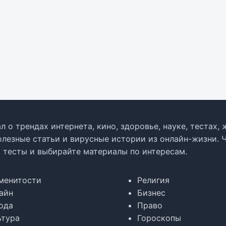
л о трендах интернета, кино, здоровье, науке, тестах
олезные статьи и вирусные истории из онлайн-жизни. 
в тесты и выбирайте материалы по интересам.
менитости
Религия
айн
Бизнес
ода
Право
ьтура
Гороскопы