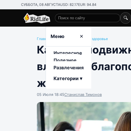
СУББОТА, 08 АВГУСТА
USD: 82.17
EUR: 94.84
🔍
Поиск по сайту
Меню
✕
Главная
/
Полезное
/
Медицина и здоровье
Как малоподвижн
Интересное
Полезное
влияет на благоп
Развлечения
Категории ▾
жизни
05 Июля 18:45
Станислав Тимонов