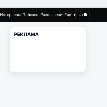
Интересное
Полезное
Развлечения
Ещё ▾
🌞/🌚
РЕКЛАМА