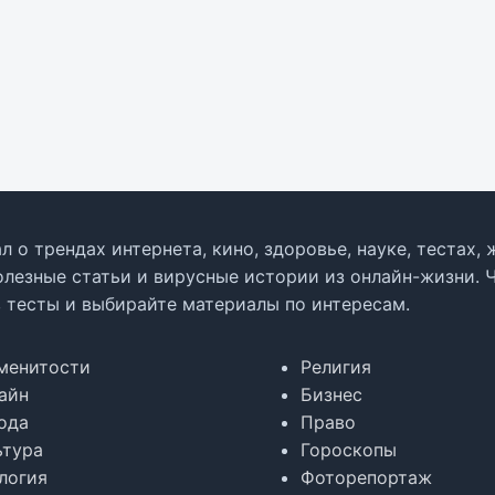
л о трендах интернета, кино, здоровье, науке, тестах
олезные статьи и вирусные истории из онлайн-жизни. 
в тесты и выбирайте материалы по интересам.
менитости
Религия
айн
Бизнес
ода
Право
ьтура
Гороскопы
логия
Фоторепортаж