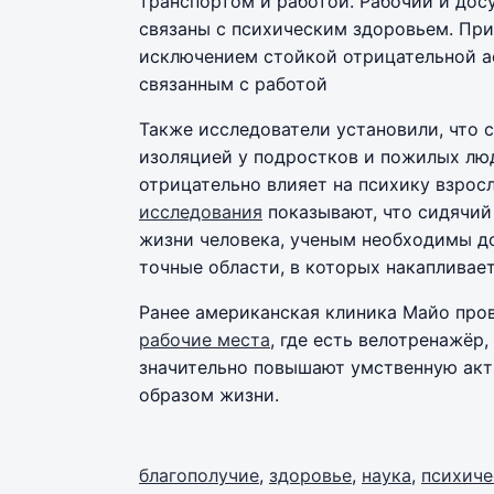
транспортом и работой. Рабочий и дос
связаны с психическим здоровьем. При 
исключением стойкой отрицательной а
связанным с работой
Также исследователи установили, что 
изоляцией у подростков и пожилых люд
отрицательно влияет на психику взросл
исследования
показывают, что сидячий
жизни человека, ученым необходимы д
точные области, в которых накапливае
Ранее американская клиника Майо пров
рабочие места
, где есть велотренажёр
значительно повышают умственную акт
образом жизни.
благополучие
,
здоровье
,
наука
,
психиче